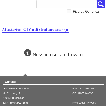
Ricerca Generica
Attestazioni OIV o di struttura analoga
Nessun risultato trovato
Contatti
BIM Livenza - Maniago
P.IVA: 91005940936
Via Pinzano, 17
CF: 91005940936
33085 PN Maniago
Tel. (+39)0427.731596
Note Legali
|
Privacy