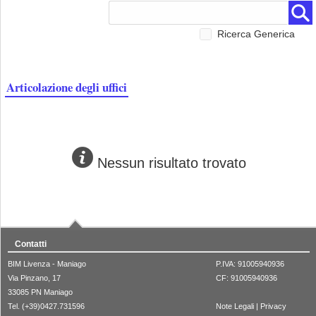
Ricerca Generica
Articolazione degli uffici
Nessun risultato trovato
Contatti
BIM Livenza - Maniago
P.IVA: 91005940936
Via Pinzano, 17
CF: 91005940936
33085 PN Maniago
Tel. (+39)0427.731596
Note Legali
|
Privacy