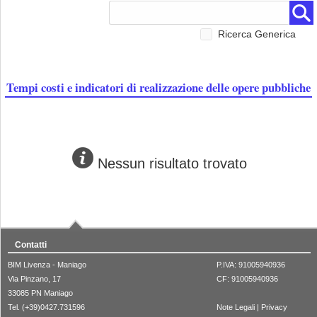
Ricerca Generica
Tempi costi e indicatori di realizzazione delle opere pubbliche
Nessun risultato trovato
Contatti
BIM Livenza - Maniago
P.IVA: 91005940936
Via Pinzano, 17
CF: 91005940936
33085 PN Maniago
Tel. (+39)0427.731596
Note Legali
|
Privacy