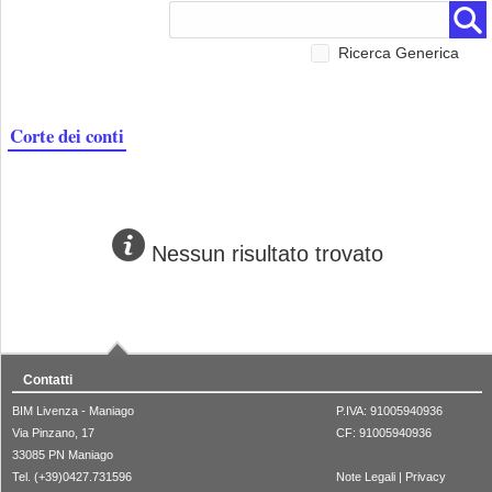
Ricerca Generica
Corte dei conti
Nessun risultato trovato
Contatti
BIM Livenza - Maniago
P.IVA: 91005940936
Via Pinzano, 17
CF: 91005940936
33085 PN Maniago
Tel. (+39)0427.731596
Note Legali
|
Privacy