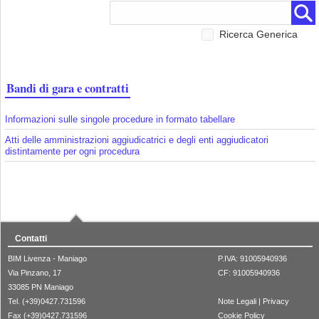
Ricerca Generica
Bandi di gara e contratti
Informazioni sulle singole procedure in formato tabellare
Atti delle amministrazioni aggiudicatrici e degli enti aggiudicatori
distintamente per ogni procedura
Contatti
BIM Livenza - Maniago
P.IVA: 91005940936
Via Pinzano, 17
CF: 91005940936
33085 PN Maniago
Tel. (+39)0427.731596
Note Legali
|
Privacy
Fax (+39)0427.731596
Cookie Policy