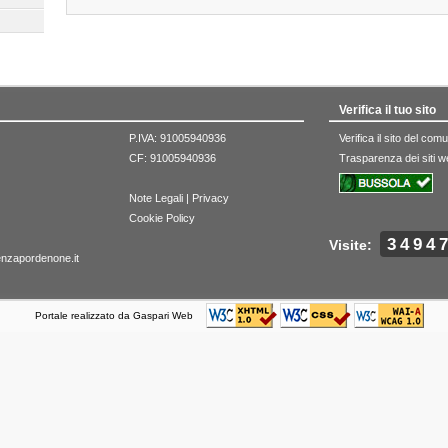
Verifica il tuo sito
P.IVA: 91005940936
Verifica il sito del co
CF: 91005940936
Trasparenza dei siti 
Note Legali
|
Privacy
Cookie Policy
3494
Visite:
enzapordenone.it
Portale realizzato da Gaspari Web