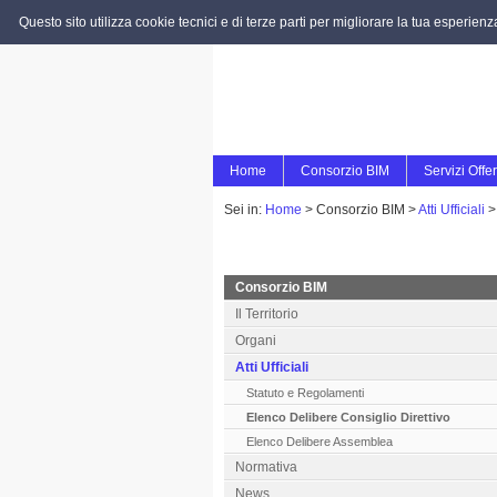
Questo sito utilizza cookie tecnici e di terze parti per migliorare la tua esperien
Home
Consorzio BIM
Servizi Offer
Sei in:
Home
>
Consorzio BIM >
Atti Ufficiali
Consorzio BIM
Il Territorio
Organi
Atti Ufficiali
Statuto e Regolamenti
Elenco Delibere Consiglio Direttivo
Elenco Delibere Assemblea
Normativa
News