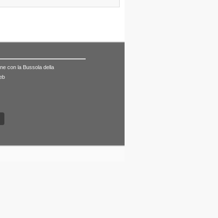
mune con la Bussola della
web
7