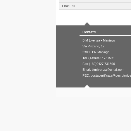
Link utili
Contatti
BIM Livenza - Maniago
Via Pinzano, 17
33085 PN Maniago
Tel. (+39)0427.731596
Fax (+39)0427.731596
Email:
bimlivenza@gmail.com
PEC:
postacertificata@pec.bimliv