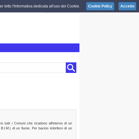
r letto l'Informativa dedicata all'uso dei Cookie.
Cookie Policy
Accetto
 tutti i Comuni che ricadono all'interno di un
B.I.M.) di un fiume. Per bacino imbrifero di un