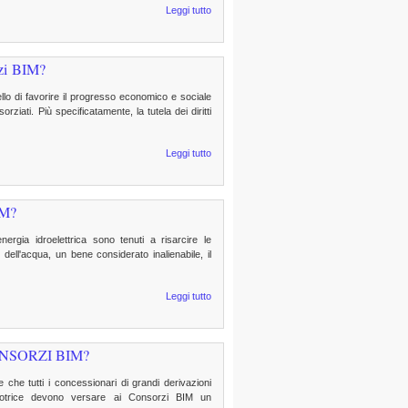
Leggi tutto
rzi BIM?
llo di favorire il progresso economico e sociale
ziati. Più specificatamente, la tutela dei diritti
Leggi tutto
IM?
nergia idroelettrica sono tenuti a risarcire le
dell'acqua, un bene considerato inalienabile, il
Leggi tutto
NSORZI BIM?
che tutti i concessionari di grandi derivazioni
motrice devono versare ai Consorzi BIM un