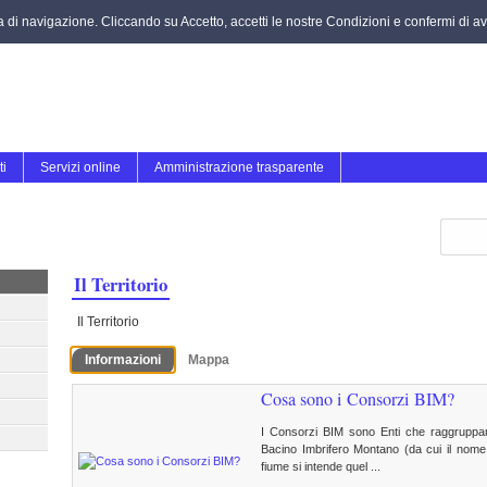
za di navigazione. Cliccando su Accetto, accetti le nostre Condizioni e confermi di ave
ti
Servizi online
Amministrazione trasparente
Il Territorio
Il Territorio
Informazioni
Mappa
Cosa sono i Consorzi BIM?
I Consorzi BIM sono Enti che raggruppano
Bacino Imbrifero Montano (da cui il nome 
fiume si intende quel ...