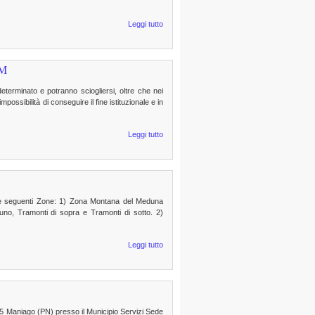
Leggi tutto
IM
eterminato e potranno sciogliersi, oltre che nei
possibilità di conseguire il fine istituzionale e in
Leggi tutto
elle seguenti Zone: 1) Zona Montana del Meduna
no, Tramonti di sopra e Tramonti di sotto. 2)
Leggi tutto
5 Maniago (PN) presso il Municipio Servizi Sede