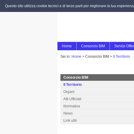
Questo sito utilizza cookie tecnici e di terze parti per migliorare la tua esperien
Home
Consorzio BIM
Servizi Offer
Sei in:
Home
>
Consorzio BIM >
Il Territorio
Consorzio BIM
Il Territorio
Organi
Atti Ufficiali
Normativa
News
Link utili