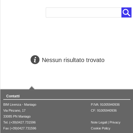
Nessun risultato trovato
Contatti
BIM Livenza - Maniago
P.IVA: 91005940936
Via Pinzano, 17
CF: 91005940936
33085 PN Maniago
Tel. (+39)0427.731596
Note Legali
|
Privacy
Fax (+39)0427.731596
Cookie Policy