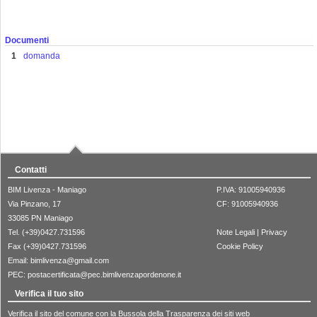
Documenti
domanda
Contatti
BIM Livenza - Maniago
P.IVA: 91005940936
Via Pinzano, 17
CF: 91005940936
33085 PN Maniago
Tel. (+39)0427.731596
Note Legali
|
Privacy
Fax (+39)0427.731596
Cookie Policy
Email:
bimlivenza@gmail.com
PEC:
postacertificata@pec.bimlivenzapordenone.it
Verifica il tuo sito
Verifica il sito del comune con la Bussola della Trasparenza dei siti web